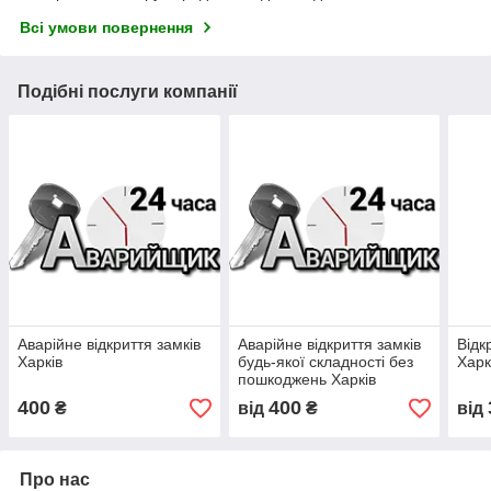
Всі умови повернення
Подібні послуги компанії
Аварійне відкриття замків
Аварійне відкриття замків
Відк
Харків
будь-якої складності без
Харк
пошкоджень Харків
400
400
₴
від
₴
від
Про нас