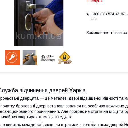
Послуга
+380 (93) 574-47-87
Life
Замовлення тільки з
Служба відчинення дверей Харків.
роньовані дверцята — це металеві двері підвищеної міцності та м
початку броновані двері встановлювалися на особливо важливих де
есанкціонованого проникнення. Але прогрес не стоїть на місці та 
вичайних квартирах,домах,коттеджах.
ле виникає складності, якщо ви втратили ключі від таких дверей.Ні