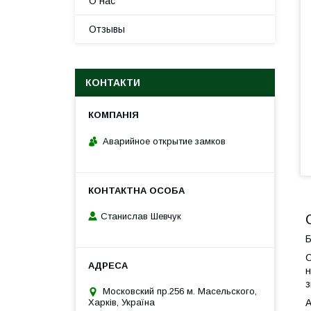
О нас
Отзывы
КОНТАКТИ
Аварийное открытие замков
Станислав Шевчук
Б
С
н
з
Московский пр.256 м. Масельского,
А
Харків, Україна