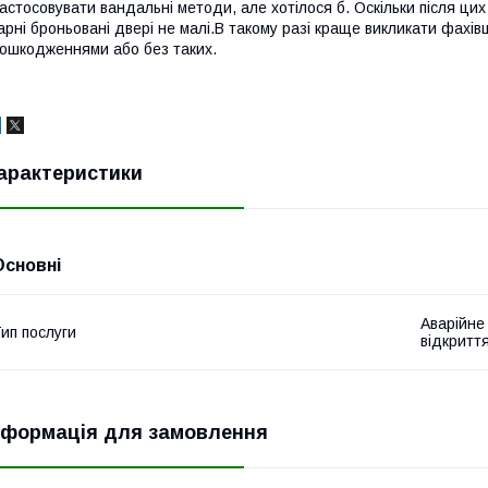
астосовувати вандальні методи, але хотілося б. Оскільки після цих
арні броньовані двері не малі.В такому разі краще викликати фахі
ошкодженнями або без таких.
арактеристики
Основні
Аварійне
ип послуги
відкритт
нформація для замовлення