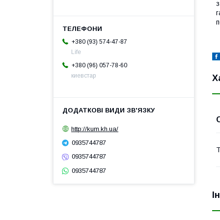
з
г
п
+380 (93) 574-47-87
Life
+380 (96) 057-78-60
киевстар
Х
http://kum.kh.ua/
0935744787
Т
0935744787
0935744787
І