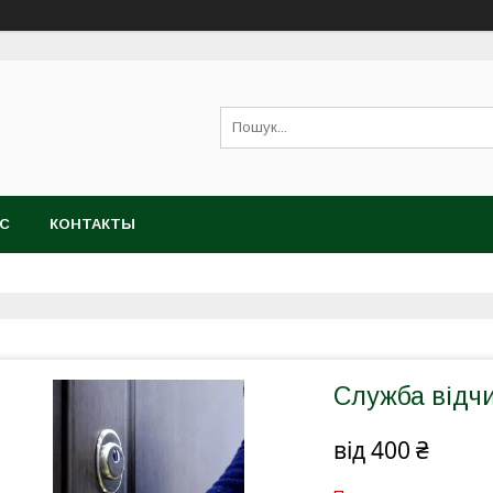
АС
КОНТАКТЫ
Служба відч
від
400 ₴